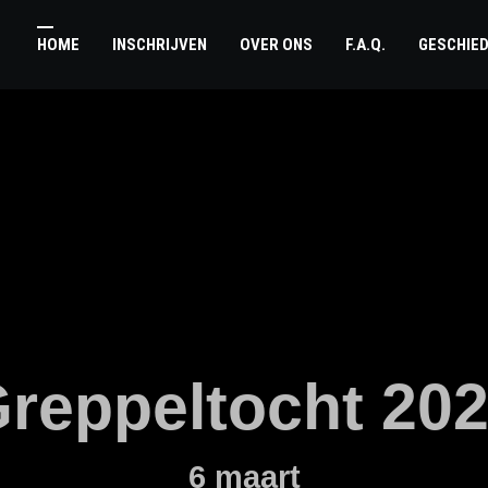
HOME
INSCHRIJVEN
OVER ONS
F.A.Q.
GESCHIED
reppeltocht 20
6 maart